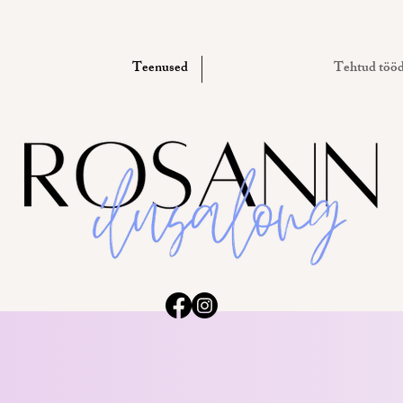
Teenused
Tehtud töö